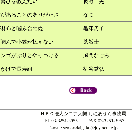
む喜びを教えたい
長野 晃
歯があることのありがたさ
なつ
が財布と噛み合わぬ
亀津房子
が噛んで小銭が払えない
茶飯士
リンゴがぶりとやっつける
風間なごみ
おかげで長寿組
柳谷益弘
ＮＰＯ法人シニア大樂 しにあせん事務局
TEL 03-3251-3955 FAX 03-3251-3957
E-mail: senior-daigaku@joy.ocnne.jp