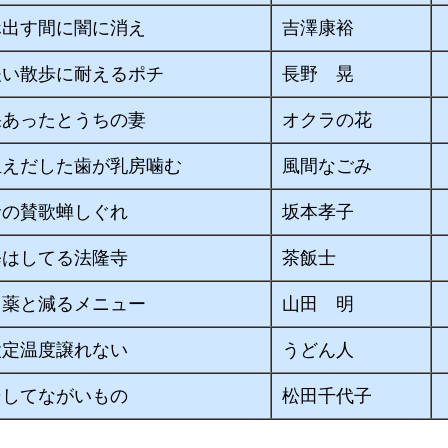
ホ出す間に闇に消え
吉澤康裕
緩い散歩に耐えるポチ
長野 晃
果あったとうちの妻
オクラの花
生えだした歯が乳房噛む
風間なごみ
命の賛歌蝉しぐれ
坂本孝子
修はしてる法隆寺
茶飯士
る薬と減るメニュー
山田 明
設定温度譲れない
うどん人
そしてながいもの
松田千代子