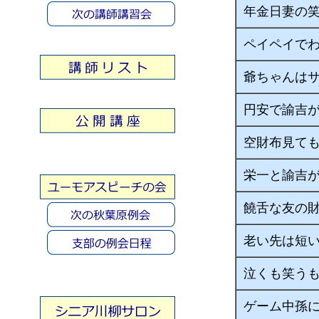
年金日妻の
ペイペイで
爺ちゃんは
円安で諭吉
空財布見て
栄一と諭吉
饒舌な友の
老い先は短
泣くも笑う
ゲーム中孫