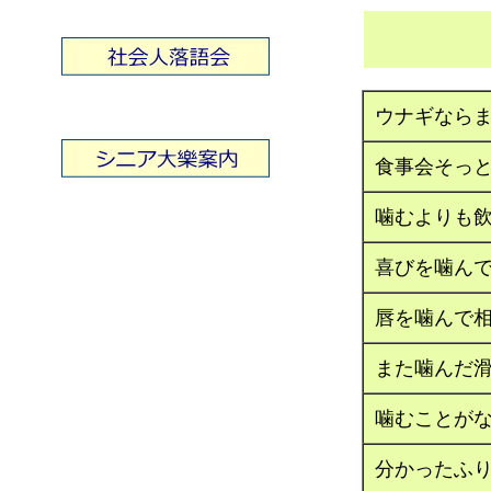
ウナギなら
食事会そっ
噛むよりも
喜びを噛ん
唇を噛んで
また噛んだ
噛むことがな
分かったふ