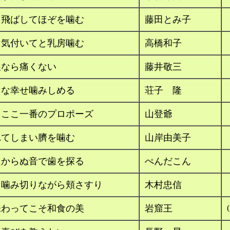
を飛ばしてほぞを噛む
藤田とみ子
マ気付いてと乳房噛む
高橋和子
娘なら痛くない
藤井敬三
さな幸せ噛みしめる
荘子 隆
たここ一番のプロポーズ
山登爺
れてしまい臍を噛む
山岸由美子
良からぬ音で歯を探る
ぺんだこん
こ噛み切りながら頬さすり
木村忠信
味わってこそ和食の美
岩窟王