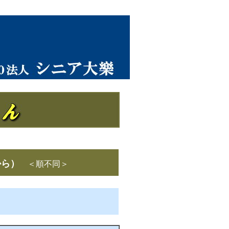
から）
＜順不同＞