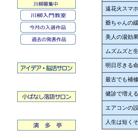
遠花火スマ
爺ちゃんの
美人の湯効
ムズムズと
明日尽きる
最古でも補
健診で増え
エアコンの
人生は短く