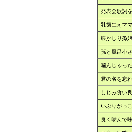
発表会歌詞
乳歯生えマ
脛かじり孫
孫と風呂小
噛んじゃっ
君の名を忘
しじみ食い
いぶりがっ
良く噛んで