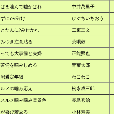
とばを噛んで嘘がばれ
中井萬里子
ずに?み砕け
ひぐちいちおう
とたんに?み付かれ
二束三文
噛みつき注意貼る
茶唄鼓
とっても大事歯と夫婦
正能照也
の苦労を噛みしめる
青葉太郎
を溺愛定年後
わこわこ
スルメの噛み応え
松永成三郎
車スルメ噛み噛み雪景色
長島秀治
脳が喜び若返る
小林寿美