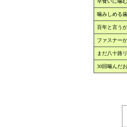
早食いに噛
噛みしめる
百年と言う
ファスナー
まだ八十路
30回噛んだ