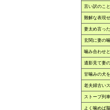
言い訳のこ
難解な表現せ
妻太め言った
玄関に妻の
噛み合わせ
遺影見て妻
甘噛みの犬
老夫婦古い
ストーブ列
よく噛めば