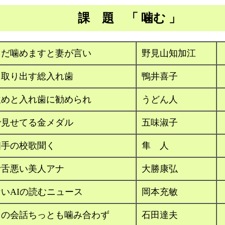
課 題 「 噛む 」
まだ噛めますと妻が言い
野見山知加江
と取り出す総入れ歯
鴨井喜子
飲めと入れ歯に勧められ
うどん人
で見せてる金メダル
五味淑子
相手の校歌聞く
隼 人
滑舌悪い美人アナ
大勝康弘
いAIの読むニュース
岡本充敏
りの会話ちっとも噛み合わず
石田達夫