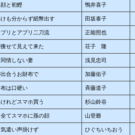
笑顔と初鰹
鴨井喜子
わけも分からず紙幣出す
田坂泰子
サプリとアプリ二刀流
正能照也
が痩せて見えて来た
荘子 隆
も同情しない妻
浅見忠司
が出合うお財布で
加藤佑子
財布は口硬い
斉藤道子
いけれどスマホ買う
杉山鈴谷
も全てスマホに孫の顔
山登爺
に気遣い声掛けず
ひぐちいちおう