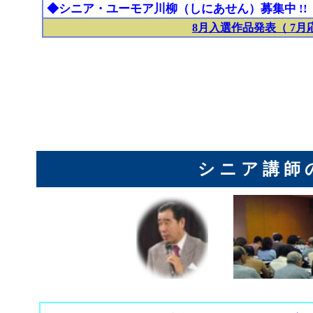
◆シニア・ユーモア川柳（しにあせん）募集中 !!
8月入選作品発表（ 7
シ ニ ア 講 師